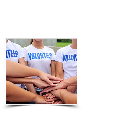
" La tendresse est le seul
médicament que l'on peut
encore administrer lorsque
la
science est vaincue"
... un bénévole
Notre vocation principale et