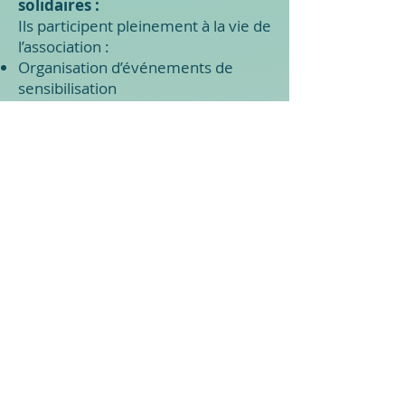
solidaires :
Ils participent pleinement à la vie de
l’association :
Organisation d’événements de
sensibilisation
Soutien aux bénévoles
Réflexions autour de
l’accompagnement en fin de vie
Développement de partenariats
avec les structures de soins
Contribution à la formation et à
l’information sur les soins palliatifs
Chaque membre apporte sa
sensibilité, son expérience et son
énergie pour faire vivre notre
mission avec bienveillance et
engagement.
Fanny d’Antuono
, bénévole engagé
dans le fonctionnement de