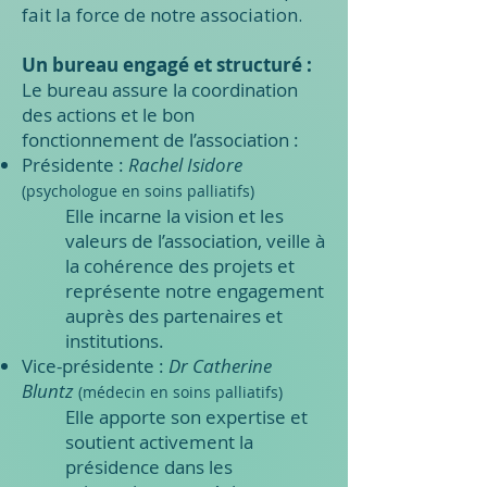
fait la force de notre association.
Un bureau engagé et structuré :
Le bureau assure la coordination
des actions et le bon
fonctionnement de l’association :
Présidente :
Rachel Isidore
(psychologue en soins palliatifs)
Elle incarne la vision et les
valeurs de l’association, veille à
la cohérence des projets et
représente notre engagement
auprès des partenaires et
institutions.
Vice-présidente :
Dr Catherine
Bluntz
(médecin en soins palliatifs)
Elle apporte son expertise et
soutient activement la
présidence dans les