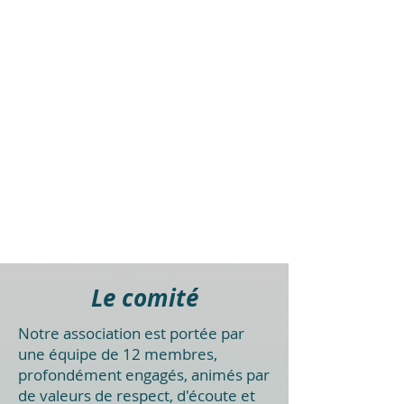
Le comité
Notre association est portée par
une équipe de 12 membres,
profondément engagés, animés par
de valeurs de respect, d'écoute et