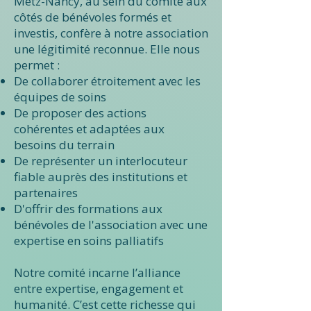
Metz-Nancy, au sein du comité aux
côtés de bénévoles formés et
investis, confère à notre association
une légitimité reconnue. Elle nous
permet :
De collaborer étroitement avec les
équipes de soins
De proposer des actions
cohérentes et adaptées aux
besoins du terrain
De représenter un interlocuteur
fiable auprès des institutions et
partenaires
D'offrir des formations aux
bénévoles de l'association avec une
expertise en soins palliatifs
Notre comité incarne l’alliance
entre expertise, engagement et
humanité. C’est cette richesse qui